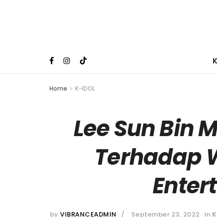
Home
K-IDOL
Lee Sun Bin
Terhadap 
Enter
by
VIBRANCEADMIN
September 23, 2022
in
K