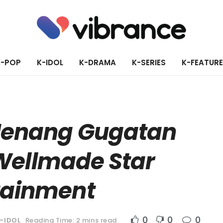
K-POP
K-IDOL
K-DRAMA
K-SERIES
K-FEATUR
 Menang Gugatan
Wellmade Star
tainment
0
0
0
-IDOL
Reading Time: 2 mins read