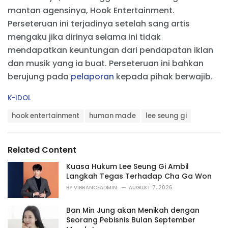
mantan agensinya, Hook Entertainment.
Perseteruan ini terjadinya setelah sang artis
mengaku jika dirinya selama ini tidak
mendapatkan keuntungan dari pendapatan iklan
dan musik yang ia buat. Perseteruan ini bahkan
berujung pada
pelaporan
kepada pihak berwajib.
C
K-IDOL
a
T
t
hook entertainment
human made
lee seung gi
a
e
g
g
s
o
Related Content
:
r
i
Kuasa Hukum Lee Seung Gi Ambil
e
Langkah Tegas Terhadap Cha Ga Won
s
BY
VIBRANCEADMIN
AUGUST 7, 2026
:
Ban Min Jung akan Menikah dengan
Seorang Pebisnis Bulan September