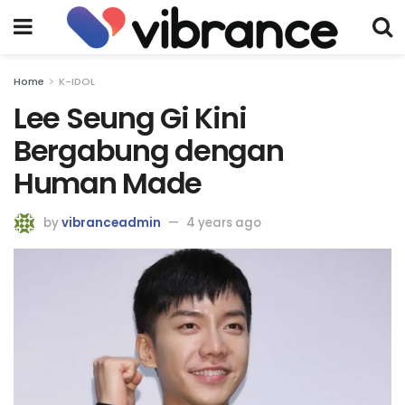
Home
K-IDOL
Lee Seung Gi Kini
Bergabung dengan
Human Made
by
vibranceadmin
4 years ago