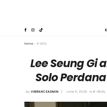
Home
K-IDOL
Lee Seung Gi 
Solo Perdana
by
VIBRANCEADMIN
June 5, 2026
in
K-IDOL
,