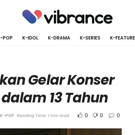
K-POP
K-IDOL
K-DRAMA
K-SERIES
K-FEATUR
akan Gelar Konser
 dalam 13 Tahun
0
0
0
K-POP
Reading Time: 1 min read