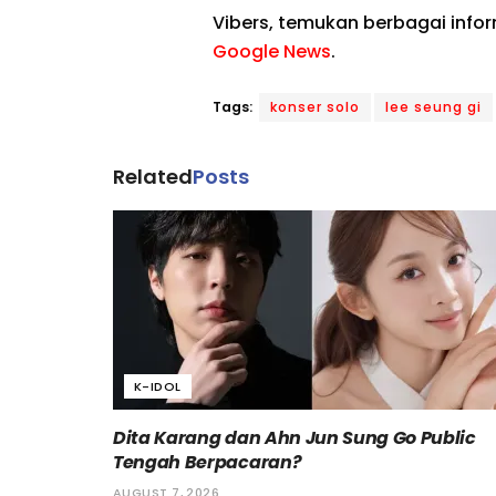
Vibers, temukan berbagai info
Google News
.
Tags:
konser solo
lee seung gi
Related
Posts
K-IDOL
Dita Karang dan Ahn Jun Sung Go Public
Tengah Berpacaran?
AUGUST 7, 2026