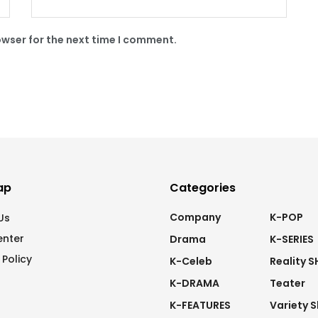
owser for the next time I comment.
ap
Categories
Company
K-POP
Us
enter
Drama
K-SERIES
 Policy
K-Celeb
Reality 
K-DRAMA
Teater
K-FEATURES
Variety 