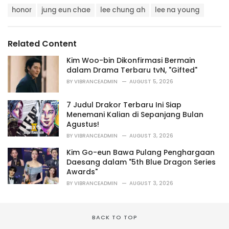
a
T
t
honor
jung eun chae
lee chung ah
lee na young
a
e
g
g
s
o
Related Content
:
r
i
Kim Woo-bin Dikonfirmasi Bermain
e
dalam Drama Terbaru tvN, "Gifted"
s
BY
VIBRANCEADMIN
AUGUST 5, 2026
:
7 Judul Drakor Terbaru Ini Siap
Menemani Kalian di Sepanjang Bulan
Agustus!
BY
VIBRANCEADMIN
AUGUST 3, 2026
Kim Go-eun Bawa Pulang Penghargaan
Daesang dalam "5th Blue Dragon Series
Awards"
BY
VIBRANCEADMIN
AUGUST 3, 2026
BACK TO TOP