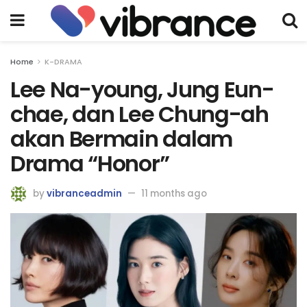
Home
K-DRAMA
Lee Na-young, Jung Eun-
chae, dan Lee Chung-ah
akan Bermain dalam
Drama “Honor”
by
vibranceadmin
11 months ago