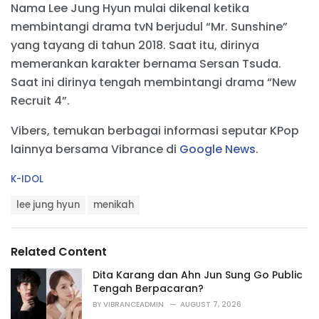
Nama Lee Jung Hyun mulai dikenal ketika
membintangi drama tvN berjudul “Mr. Sunshine”
yang tayang di tahun 2018. Saat itu, dirinya
memerankan karakter bernama Sersan Tsuda.
Saat ini dirinya tengah membintangi drama “New
Recruit 4”.
Vibers, temukan berbagai informasi seputar KPop
lainnya bersama Vibrance di
Google News
.
C
K-IDOL
a
T
t
lee jung hyun
menikah
a
e
g
g
s
o
Related Content
:
r
i
Dita Karang dan Ahn Jun Sung Go Public
e
Tengah Berpacaran?
s
BY
VIBRANCEADMIN
AUGUST 7, 2026
: