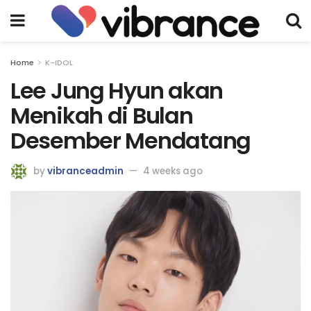
Home
K-IDOL
Lee Jung Hyun akan
Menikah di Bulan
Desember Mendatang
by
vibranceadmin
4 weeks ago