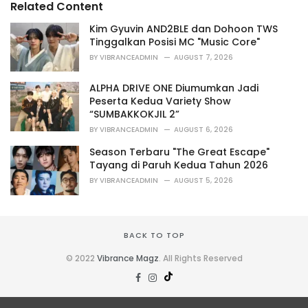
Related Content
:
r
i
Kim Gyuvin AND2BLE dan Dohoon TWS
e
Tinggalkan Posisi MC "Music Core"
s
BY
VIBRANCEADMIN
AUGUST 7, 2026
:
ALPHA DRIVE ONE Diumumkan Jadi
Peserta Kedua Variety Show
“SUMBAKKOKJIL 2”
BY
VIBRANCEADMIN
AUGUST 6, 2026
Season Terbaru "The Great Escape"
Tayang di Paruh Kedua Tahun 2026
BY
VIBRANCEADMIN
AUGUST 5, 2026
BACK TO TOP
© 2022
Vibrance Magz
. All Rights Reserved