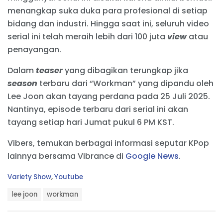
menangkap suka duka para profesional di setiap
bidang dan industri. Hingga saat ini, seluruh video
serial ini telah meraih lebih dari 100 juta
view
atau
penayangan.
Dalam
teaser
yang dibagikan terungkap jika
season
terbaru dari “Workman” yang dipandu oleh
Lee Joon akan tayang perdana pada 25 Juli 2025.
Nantinya, episode terbaru dari serial ini akan
tayang setiap hari Jumat pukul 6 PM KST.
Vibers, temukan berbagai informasi seputar KPop
lainnya bersama Vibrance di
Google News
.
C
Variety Show
,
Youtube
a
T
t
lee joon
workman
a
e
g
g
s
o