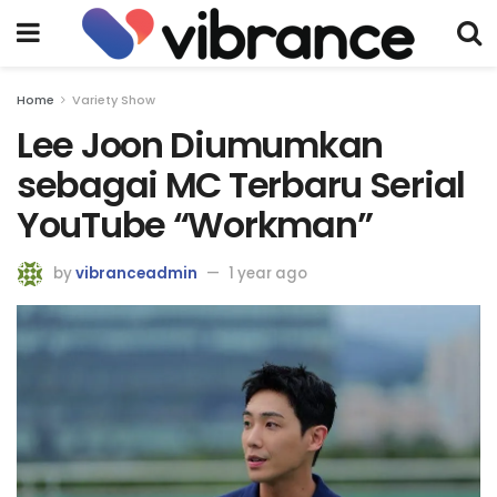
Home
Variety Show
Lee Joon Diumumkan
sebagai MC Terbaru Serial
YouTube “Workman”
by
vibranceadmin
1 year ago