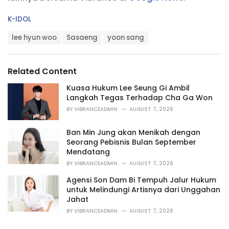
C
K-IDOL
a
T
t
lee hyun woo
Sasaeng
yoon sang
a
e
g
g
s
o
Related Content
:
r
i
Kuasa Hukum Lee Seung Gi Ambil
e
Langkah Tegas Terhadap Cha Ga Won
s
BY
VIBRANCEADMIN
AUGUST 7, 2026
:
Ban Min Jung akan Menikah dengan
Seorang Pebisnis Bulan September
Mendatang
BY
VIBRANCEADMIN
AUGUST 7, 2026
Agensi Son Dam Bi Tempuh Jalur Hukum
untuk Melindungi Artisnya dari Unggahan
Jahat
BY
VIBRANCEADMIN
AUGUST 7, 2026