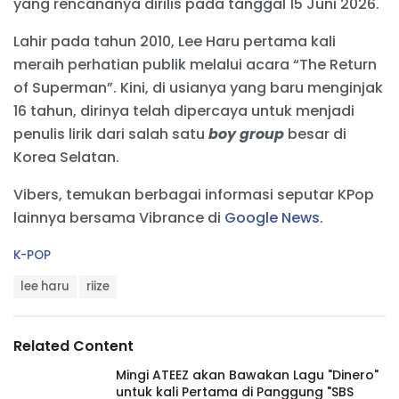
yang rencananya dirilis pada tanggal 15 Juni 2026.
Lahir pada tahun 2010, Lee Haru pertama kali
meraih perhatian publik melalui acara “The Return
of Superman”. Kini, di usianya yang baru menginjak
16 tahun, dirinya telah dipercaya untuk menjadi
penulis lirik dari salah satu
boy group
besar di
Korea Selatan.
Vibers, temukan berbagai informasi seputar KPop
lainnya bersama Vibrance di
Google News
.
C
K-POP
a
T
t
lee haru
riize
a
e
g
g
s
o
Related Content
:
r
i
Mingi ATEEZ akan Bawakan Lagu "Dinero"
e
untuk kali Pertama di Panggung "SBS
s