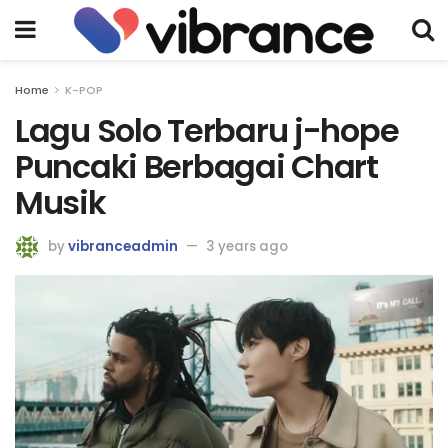
Home
K-POP
Lagu Solo Terbaru j-hope
Puncaki Berbagai Chart
Musik
by
vibranceadmin
3 years ago