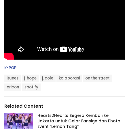
C
K-POP
a
T
t
itunes
j-hope
j. cole
kolaborasi
on the street
a
e
g
oricon
spotify
g
s
o
:
r
i
Related Content
e
s
Hearts2Hearts Segera Kembali ke
:
Jakarta untuk Gelar Fansign dan Photo
Event "Lemon Tang"