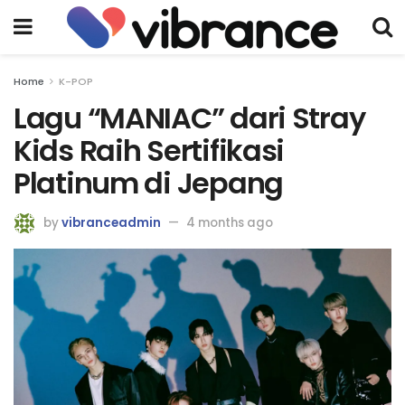
Home
K-POP
Lagu “MANIAC” dari Stray
Kids Raih Sertifikasi
Platinum di Jepang
by
vibranceadmin
4 months ago