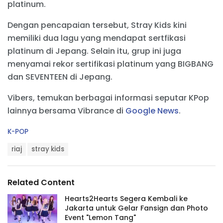
platinum.
Dengan pencapaian tersebut, Stray Kids kini
memiliki dua lagu yang mendapat sertfikasi
platinum di Jepang. Selain itu, grup ini juga
menyamai rekor sertifikasi platinum yang BIGBANG
dan SEVENTEEN di Jepang.
Vibers, temukan berbagai informasi seputar KPop
lainnya bersama Vibrance di
Google News
.
C
K-POP
a
T
t
riaj
stray kids
a
e
g
g
s
o
Related Content
:
r
i
Hearts2Hearts Segera Kembali ke
e
Jakarta untuk Gelar Fansign dan Photo
s
Event "Lemon Tang"
: