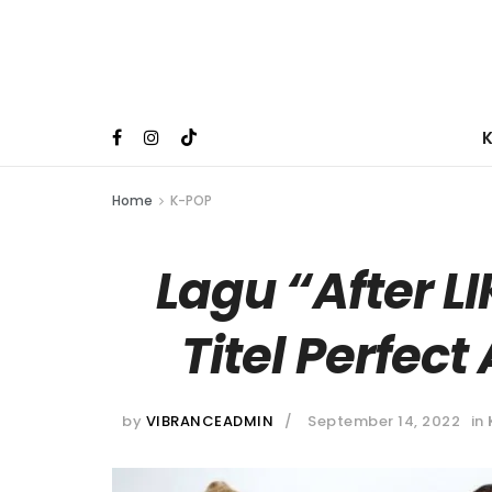
Home
K-POP
Lagu “After LI
Titel Perfect
by
VIBRANCEADMIN
September 14, 2022
in