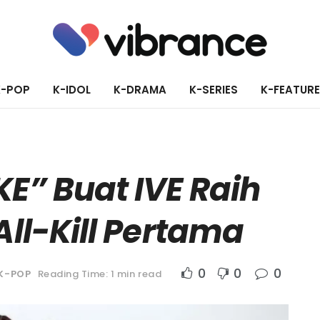
K-POP
K-IDOL
K-DRAMA
K-SERIES
K-FEATUR
KE” Buat IVE Raih
 All-Kill Pertama
0
0
0
K-POP
Reading Time: 1 min read