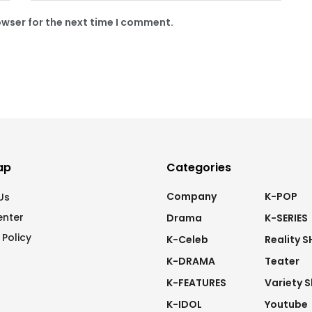
owser for the next time I comment.
ap
Categories
Company
K-POP
Us
enter
Drama
K-SERIES
 Policy
K-Celeb
Reality 
K-DRAMA
Teater
K-FEATURES
Variety 
K-IDOL
Youtube