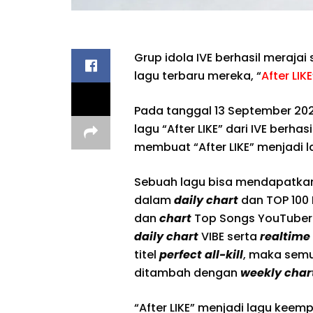
Grup idola IVE berhasil meraja
lagu terbaru mereka, “
After LIKE
Pada tanggal 13 September 20
lagu “After LIKE” dari IVE berha
membuat “After LIKE” menjadi la
Sebuah lagu bisa mendapatkan
dalam
daily
chart
dan TOP 100
dan
chart
Top Songs YouTuber M
daily chart
VIBE serta
realtime
titel
perfect all-kill
, maka sem
ditambah dengan
weekly char
“After LIKE” menjadi lagu keem