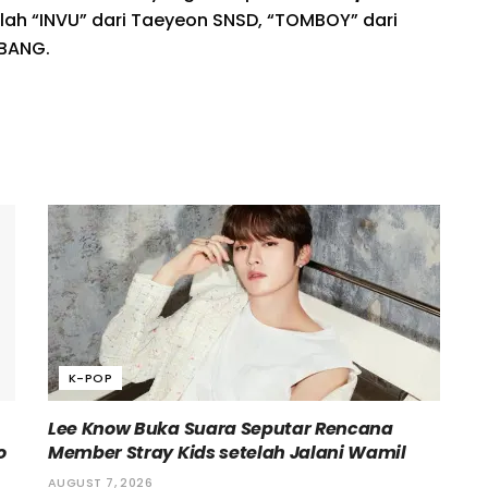
alah “INVU” dari Taeyeon SNSD, “TOMBOY” dari
IGBANG.
K-POP
Lee Know Buka Suara Seputar Rencana
o
Member Stray Kids setelah Jalani Wamil
AUGUST 7, 2026