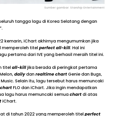
Sumber gambar: Starship Entertainment
i seluruh tangga lagu di Korea Selatang dengan
”.
22 kemarin, iChart akhirnya mengumumkan jika
sil memperoleh titel
perfect all-kill
. Hal ini
gu pertama dari IVE yang berhasil meraih titel ini.
 titel
all-kill
jika berada di peringkat pertama
 Melon,
daily
dan
realtime
chart
Genie dan Bugs,
usic. Selain itu, lagu tersebut harus memuncaki
 chart
FLO dan iChart. Jika ingin mendapatkan
ua lagu harus memuncaki semua
chart
di atas
t
iChart.
pat di tahun 2022 yang memperoleh titel
perfect