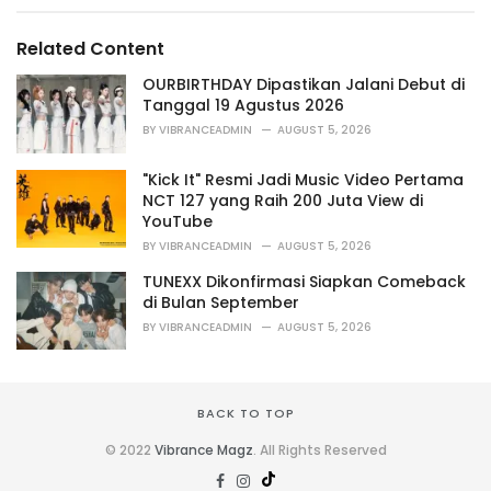
g
g
s
o
Related Content
:
r
i
OURBIRTHDAY Dipastikan Jalani Debut di
e
Tanggal 19 Agustus 2026
s
BY
VIBRANCEADMIN
AUGUST 5, 2026
:
"Kick It" Resmi Jadi Music Video Pertama
NCT 127 yang Raih 200 Juta View di
YouTube
BY
VIBRANCEADMIN
AUGUST 5, 2026
TUNEXX Dikonfirmasi Siapkan Comeback
di Bulan September
BY
VIBRANCEADMIN
AUGUST 5, 2026
BACK TO TOP
© 2022
Vibrance Magz
. All Rights Reserved