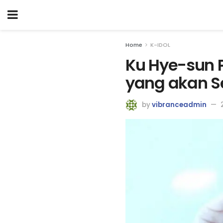
Home
K-IDOL
Ku Hye-sun 
yang akan Se
by
vibranceadmin