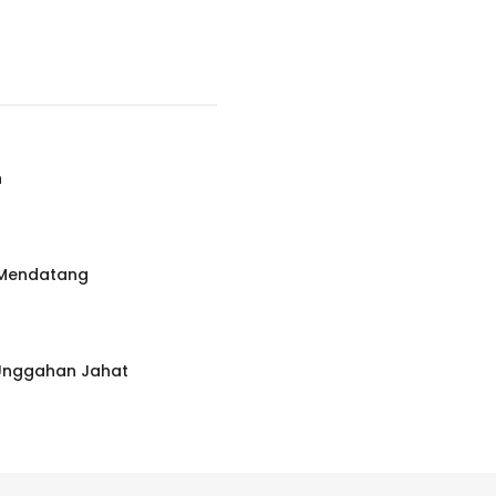
n
 Mendatang
 Unggahan Jahat