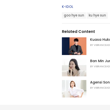
C
K-IDOL
a
T
t
goo hye sun
ku hye sun
a
e
g
g
s
o
Related Content
:
r
i
Kuasa Huk
e
BY
VIBRANCEAD
s
:
Ban Min J
BY
VIBRANCEAD
Agensi Son
BY
VIBRANCEAD