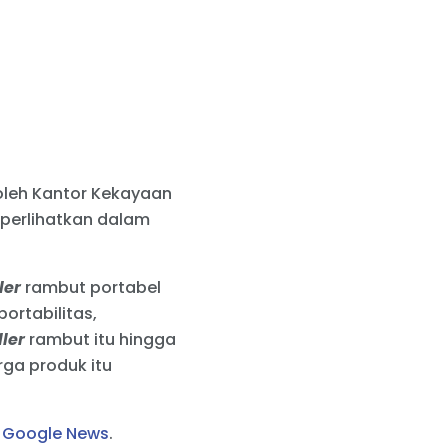
 oleh Kantor Kekayaan
a perlihatkan dalam
ller
rambut portabel
ortabilitas,
ller
rambut itu hingga
rga produk itu
i
Google News
.