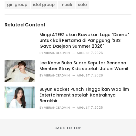
T
t
girl group
idol group
musik
solo
a
e
g
g
s
o
Related Content
:
r
i
Mingi ATEEZ akan Bawakan Lagu "Dinero"
e
untuk kali Pertama di Panggung "SBS
s
Gayo Daejeon Summer 2026"
:
BY
VIBRANCEADMIN
AUGUST 7, 2026
Lee Know Buka Suara Seputar Rencana
Member Stray Kids setelah Jalani Wamil
BY
VIBRANCEADMIN
AUGUST 7, 2026
Suyun Rocket Punch Tinggalkan Woollim
Entertainment setelah Kontraknya
Berakhir
BY
VIBRANCEADMIN
AUGUST 7, 2026
BACK TO TOP