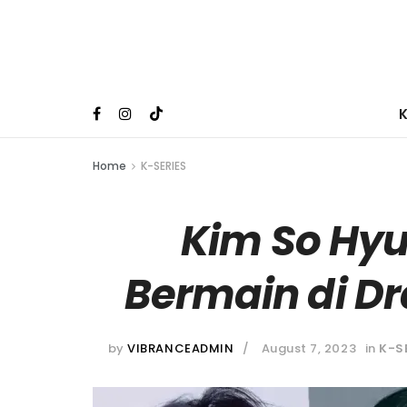
Home
K-SERIES
Kim So Hyu
Bermain di D
by
VIBRANCEADMIN
August 7, 2023
in
K-S