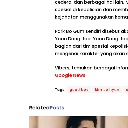
cedera, dan berbagai hal lain
spesial di kepolisian dan mem
kejahatan menggunakan kemam
Park Bo Gum sendiri disebut 
Yoon Dong Joo. Yoon Dong Joo 
bagian dari tim spesial kepolis
mengenai karakter yang akan d
Vibers, temukan berbagai info
Google News
.
Tags:
good boy
kim so hyun
Related
Posts