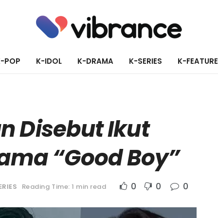
K-POP
K-IDOL
K-DRAMA
K-SERIES
K-FEATUR
n Disebut Ikut
rama “Good Boy”
0
0
0
ERIES
Reading Time: 1 min read