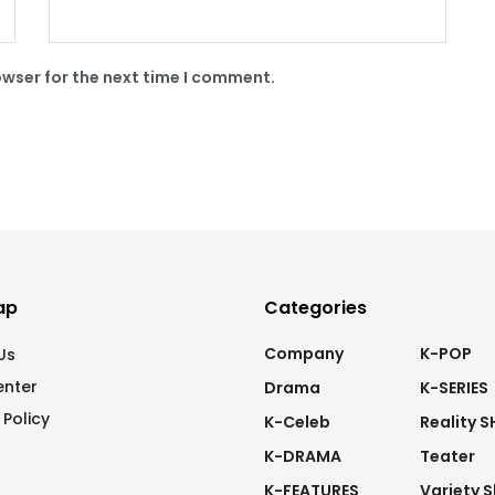
owser for the next time I comment.
ap
Categories
Company
K-POP
Us
enter
Drama
K-SERIES
 Policy
K-Celeb
Reality 
K-DRAMA
Teater
K-FEATURES
Variety 