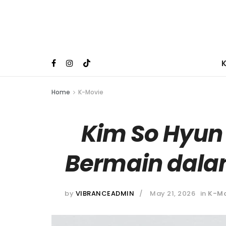
Home
K-Movie
Kim So Hyun 
Bermain dala
by
VIBRANCEADMIN
May 21, 2026
in
K-Mo