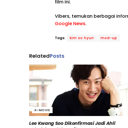
film ini.
Vibers, temukan berbagai info
Google News
.
Tags:
kim so hyun
mod-up
Related
Posts
K-MOVIE
Lee Kwang Soo Dikonfirmasi Jadi Ahli