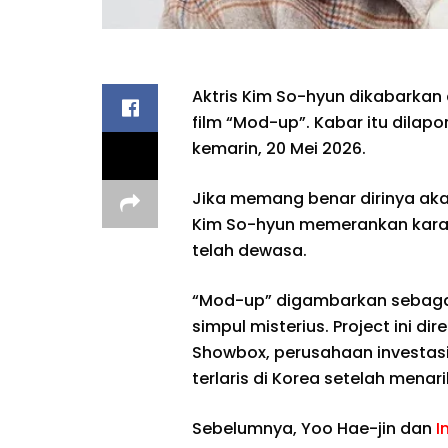
Aktris Kim So-hyun dikabarka
film “Mod-up”. Kabar itu dilap
kemarin, 20 Mei 2026.
Jika memang benar dirinya ak
Kim So-hyun memerankan karak
telah dewasa.
“Mod-up” digambarkan sebagai
simpul misterius. Project ini
Showbox, perusahaan investasi d
terlaris di Korea setelah menar
Sebelumnya, Yoo Hae-jin dan
I