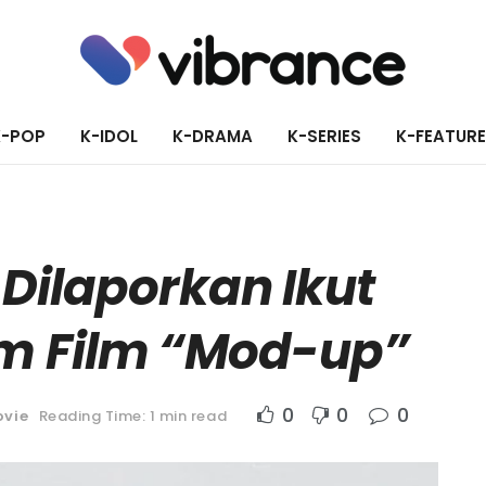
K-POP
K-IDOL
K-DRAMA
K-SERIES
K-FEATUR
Dilaporkan Ikut
m Film “Mod-up”
0
0
0
vie
Reading Time: 1 min read