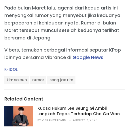
Pada bulan Maret lalu, agensi dari kedua artis ini
menyangkal rumor yang menyebut jika keduanya
berpacaran di kehidupan nyata. Rumor di bulan
Maret tersebut muncul setelah keduanya terlihat
bersama di Jepang.
Vibers, temukan berbagai informasi seputar KPop
lainnya bersama Vibrance di
Google News
.
C
K-IDOL
a
T
t
kim so eun
rumor
song jae rim
a
e
g
g
s
o
Related Content
:
r
i
Kuasa Hukum Lee Seung Gi Ambil
e
Langkah Tegas Terhadap Cha Ga Won
s
BY
VIBRANCEADMIN
AUGUST 7, 2026
: