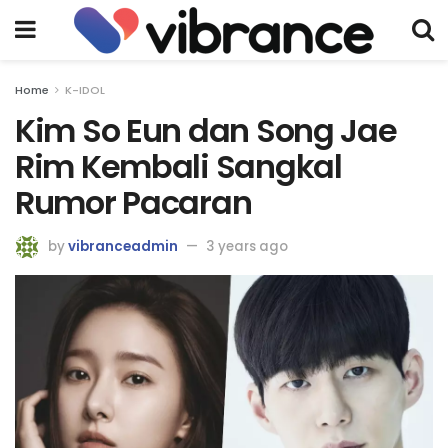
Home
K-IDOL
Kim So Eun dan Song Jae
Rim Kembali Sangkal
Rumor Pacaran
by
vibranceadmin
3 years ago