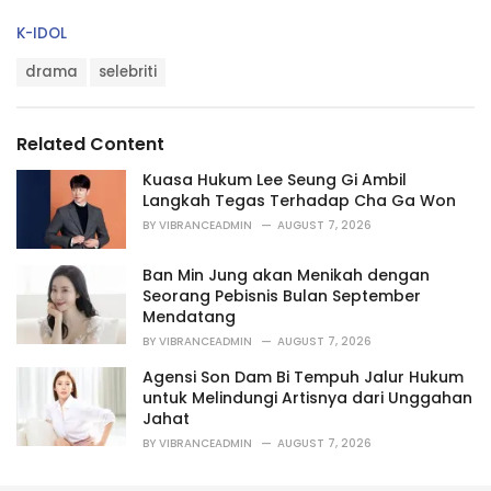
C
K-IDOL
a
T
t
drama
selebriti
a
e
g
g
s
o
Related Content
:
r
i
Kuasa Hukum Lee Seung Gi Ambil
e
Langkah Tegas Terhadap Cha Ga Won
s
BY
VIBRANCEADMIN
AUGUST 7, 2026
:
Ban Min Jung akan Menikah dengan
Seorang Pebisnis Bulan September
Mendatang
BY
VIBRANCEADMIN
AUGUST 7, 2026
Agensi Son Dam Bi Tempuh Jalur Hukum
untuk Melindungi Artisnya dari Unggahan
Jahat
BY
VIBRANCEADMIN
AUGUST 7, 2026