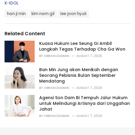
C
K-IDOL
a
T
t
han ji min
kim nam gil
lee joon hyuk
a
e
g
g
s
o
Related Content
:
r
i
Kuasa Hukum Lee Seung Gi Ambil
e
Langkah Tegas Terhadap Cha Ga Won
s
BY
VIBRANCEADMIN
AUGUST 7, 2026
:
Ban Min Jung akan Menikah dengan
Seorang Pebisnis Bulan September
Mendatang
BY
VIBRANCEADMIN
AUGUST 7, 2026
Agensi Son Dam Bi Tempuh Jalur Hukum
untuk Melindungi Artisnya dari Unggahan
Jahat
BY
VIBRANCEADMIN
AUGUST 7, 2026