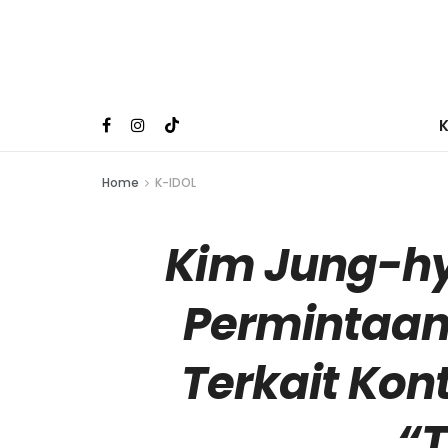
Home
K-IDOL
Kim Jung-h
Permintaan
Terkait Kon
“