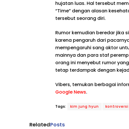
hujatan luas. Hal tersebut m
“Time” dengan alasan keseha
tersebut seorang diri.
Rumor kemudian beredar jika si
karena pengaruh dari pacarnya p
mempengaruhi sang aktor untu
mainnya dan para staf perempu
orang ini menyebut rumor yang 
tetap terdampak dengan kejadi
Vibers, temukan berbagai info
Google News
.
Tags:
kim jung hyun
kontroversi
Related
Posts