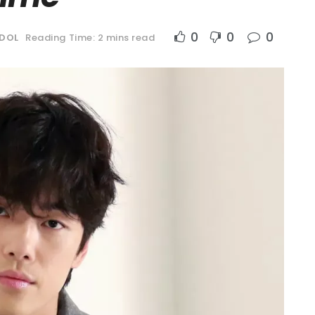
0
0
0
IDOL
Reading Time: 2 mins read