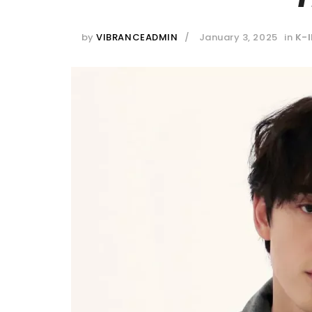
by
VIBRANCEADMIN
January 3, 2025
in
K-