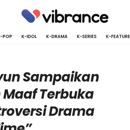
K-POP
K-IDOL
K-DRAMA
K-SERIES
K-FEATUR
yun Sampaikan
 Maaf Terbuka
troversi Drama
Time”