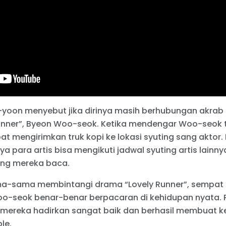
e-yoon menyebut jika dirinya masih berhubungan akra
unner”, Byeon Woo-seok. Ketika mendengar Woo-seok 
t mengirimkan truk kopi ke lokasi syuting sang aktor.
ya para artis bisa mengikuti jadwal syuting artis lainn
ang mereka baca.
ma-sama membintangi drama “Lovely Runner”, sempat m
o-seok benar-benar berpacaran di kehidupan nyata. 
 mereka hadirkan sangat baik dan berhasil membuat
le.