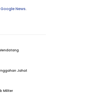
i
Google News
.
 Mendatang
 Unggahan Jahat
 Militer