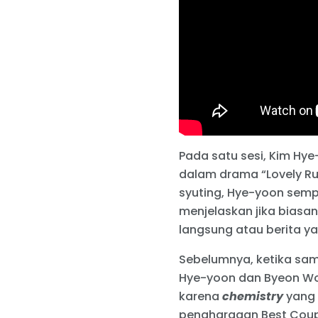
Pada satu sesi, Kim Hy
dalam drama “Lovely R
syuting, Hye-yoon sempa
menjelaskan jika biasan
langsung atau berita y
Sebelumnya, ketika sa
Hye-yoon dan Byeon Wo
karena
chemistry
yang
penghargaan Best Coup