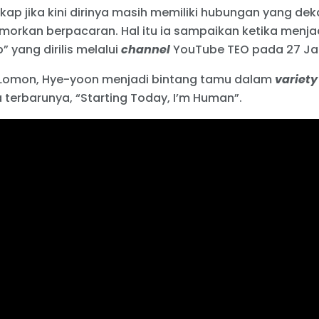
p jika kini dirinya masih memiliki hubungan yang d
morkan berpacaran. Hal itu ia sampaikan ketika menj
” yang dirilis melalui
channel
YouTube TEO pada 27 Janu
Lomon, Hye-yoon menjadi bintang tamu dalam
variet
erbarunya, “Starting Today, I’m Human”.