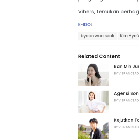
Vibers, temukan berbag
C
K-IDOL
a
T
t
byeon woo seok
Kim Hye 
a
e
g
g
s
o
Related Content
:
r
i
Ban Min J
e
BY
VIBRANCEAD
s
:
Agensi Son
BY
VIBRANCEAD
Kejutkan Fa
BY
VIBRANCEAD