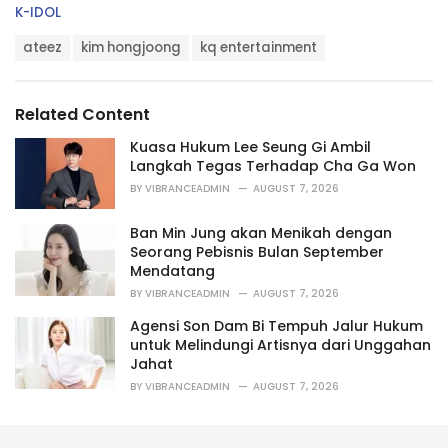
C
K-IDOL
a
T
t
ateez
kim hongjoong
kq entertainment
a
e
g
g
s
o
Related Content
:
r
i
Kuasa Hukum Lee Seung Gi Ambil
e
Langkah Tegas Terhadap Cha Ga Won
s
BY
VIBRANCEADMIN
AUGUST 7, 2026
:
Ban Min Jung akan Menikah dengan
Seorang Pebisnis Bulan September
Mendatang
BY
VIBRANCEADMIN
AUGUST 7, 2026
Agensi Son Dam Bi Tempuh Jalur Hukum
untuk Melindungi Artisnya dari Unggahan
Jahat
BY
VIBRANCEADMIN
AUGUST 7, 2026