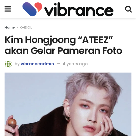
Home
K-IDOL
Kim Hongjoong “ATEEZ”
akan Gelar Pameran Foto
by
vibranceadmin
4 years ago