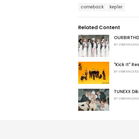
a
T
t
comeback
kep1er
a
e
g
g
s
o
Related Content
:
r
i
OURBIRTHDA
e
BY
VIBRANCEAD
s
:
"Kick It" 
BY
VIBRANCEAD
TUNEXX Dik
BY
VIBRANCEAD