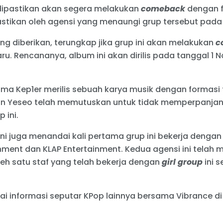
dipastikan akan segera melakukan
comeback
dengan f
pastikan oleh agensi yang menaungi grup tersebut pada h
diberikan, terungkap jika grup ini akan melakukan
c
ru. Rencananya, album ini akan dirilis pada tanggal 1
ama Kep1er merilis sebuah karya musik dengan formasi
n Yeseo telah memutuskan untuk tidak memperpanjang
 ini.
 ini juga menandai kali pertama grup ini bekerja denga
nment dan KLAP Entertainment. Kedua agensi ini telah
leh satu staf yang telah bekerja dengan
girl group
ini s
ai informasi seputar KPop lainnya bersama Vibrance d