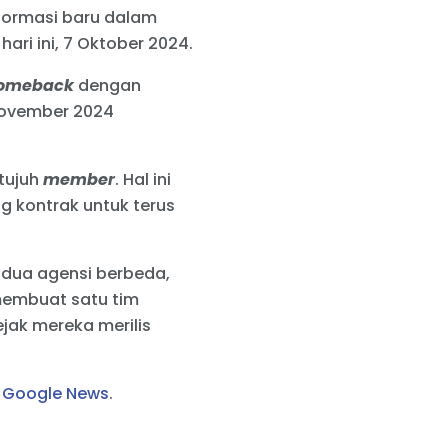
ormasi baru dalam
ari ini, 7 Oktober 2024.
omeback
dengan
 November 2024
 tujuh
member
. Hal ini
 kontrak untuk terus
n dua agensi berbeda,
 membuat satu tim
ejak mereka merilis
i
Google News
.