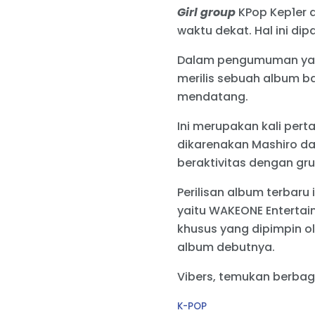
Girl group
KPop Kep1er 
waktu dekat. Hal ini di
Dalam pengumuman yang 
merilis sebuah album ba
mendatang.
Ini merupakan kali pert
dikarenakan Mashiro da
beraktivitas dengan grup
Perilisan album terbaru
yaitu WAKEONE Entertai
khusus yang dipimpin o
album debutnya.
Vibers, temukan berbag
C
K-POP