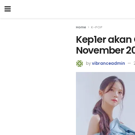
Home
K-POP
Kep1er akan
November 2
by
vibranceadmin