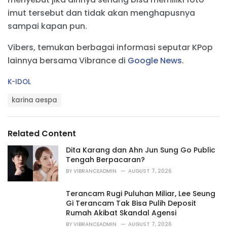
imut tersebut dan tidak akan menghapusnya
sampai kapan pun.
Vibers, temukan berbagai informasi seputar KPop
lainnya bersama Vibrance di
Google News
.
C
K-IDOL
a
T
t
karina aespa
a
e
g
g
s
o
Related Content
:
r
i
Dita Karang dan Ahn Jun Sung Go Public
e
Tengah Berpacaran?
s
BY
VIBRANCEADMIN
AUGUST 7, 2026
:
Terancam Rugi Puluhan Miliar, Lee Seung
Gi Terancam Tak Bisa Pulih Deposit
Rumah Akibat Skandal Agensi
BY
VIBRANCEADMIN
AUGUST 7, 2026