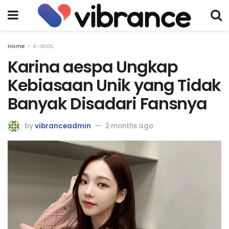
Home
K-IDOL
Karina aespa Ungkap
Kebiasaan Unik yang Tidak
Banyak Disadari Fansnya
by
vibranceadmin
2 months ago