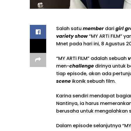
Salah satu
member
dari
girl g
variety show
“MY ARTi FILM” ya
Mnet pada hari ini, 8 Agustus 2
“MY ARTi FILM” adalah sebuah
v
men-
challenge
dirinya untuk 
tiap episode, akan ada pertun
scene
ikonik sebuah film.
Karina sendiri mendapat bagia
Nantinya, ia harus memeranka
berusaha untuk mengalahkan s
Dalam episode selanjutnya “MY