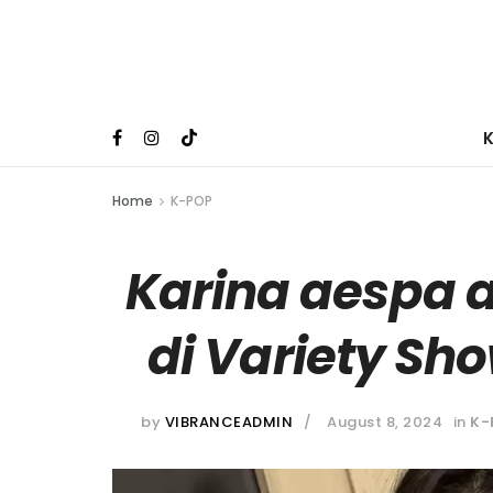
Home
K-POP
Karina aespa 
di Variety Sh
by
VIBRANCEADMIN
August 8, 2024
in
K-