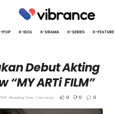
K-POP
K-IDOL
K-DRAMA
K-SERIES
K-FEATUR
akan Debut Akting
ow “MY ARTi FILM”
0
0
0
POP
Reading Time: 1 min read