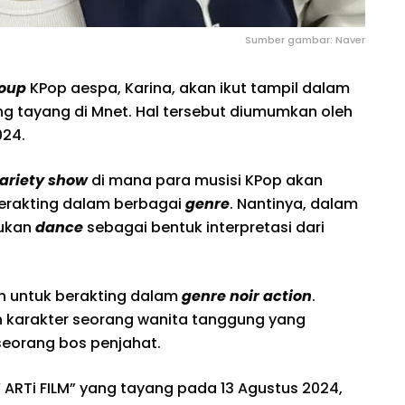
Sumber gambar: Naver
roup
KPop aespa, Karina, akan ikut tampil dalam
ng tayang di Mnet. Hal tersebut diumumkan oleh
024.
ariety show
di mana para musisi KPop akan
berakting dalam berbagai
genre
. Nantinya, dalam
jukan
dance
sebagai bentuk interpretasi dari
n untuk berakting dalam
genre noir action
.
n karakter seorang wanita tanggung yang
eorang bos penjahat.
 ARTi FILM” yang tayang pada 13 Agustus 2024,