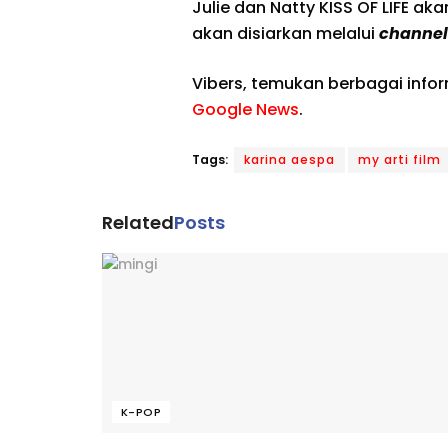
Julie dan Natty KISS OF LIFE ak
akan disiarkan melalui
channe
Vibers, temukan berbagai info
Google News
.
Tags:
karina aespa
my arti film
Related
Posts
K-POP