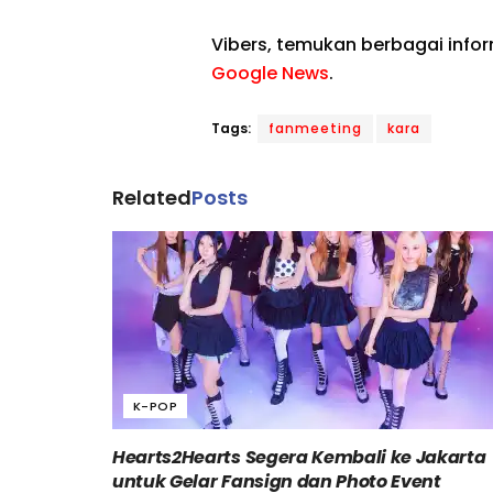
Vibers, temukan berbagai info
Google News
.
Tags:
fanmeeting
kara
Related
Posts
K-POP
Hearts2Hearts Segera Kembali ke Jakarta
untuk Gelar Fansign dan Photo Event