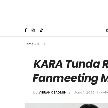
Home
K-POP
KARA Tunda 
Fanmeeting M
by
VIBRANCEADMIN
June 1, 2026
in
K-P