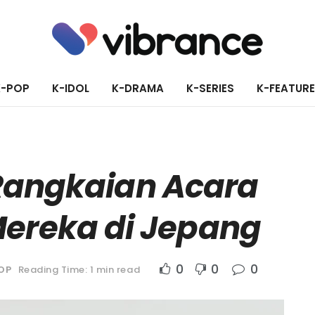
K-POP
K-IDOL
K-DRAMA
K-SERIES
K-FEATUR
Rangkaian Acara
ereka di Jepang
0
0
0
OP
Reading Time: 1 min read