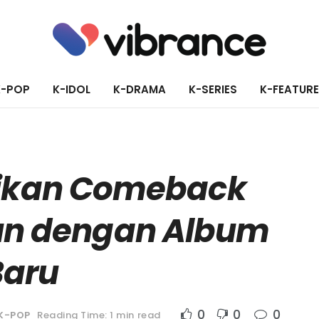
K-POP
K-IDOL
K-DRAMA
K-SERIES
K-FEATUR
tikan Comeback
hun dengan Album
Baru
0
0
0
K-POP
Reading Time: 1 min read