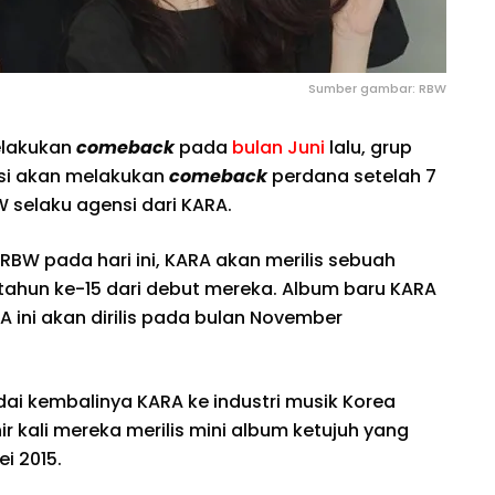
Sumber gambar: RBW
elakukan
comeback
pada
bulan Juni
lalu, grup
asi akan melakukan
comeback
perdana setelah 7
W selaku agensi dari KARA.
 RBW pada hari ini, KARA akan merilis sebuah
ahun ke-15 dari debut mereka. Album baru KARA
 ini akan dirilis pada bulan November
dai kembalinya KARA ke industri musik Korea
ir kali mereka merilis mini album ketujuh yang
i 2015.