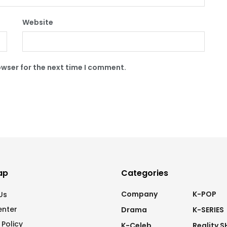
Website
owser for the next time I comment.
ap
Categories
Company
K-POP
Us
enter
Drama
K-SERIES
 Policy
K-Celeb
Reality 