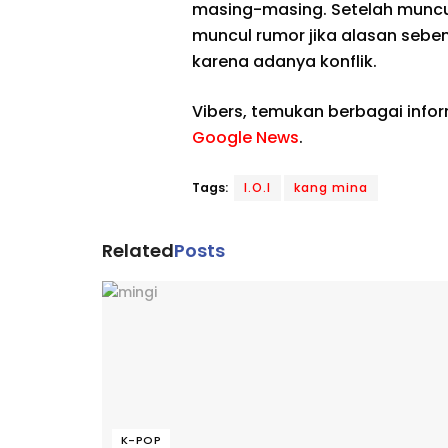
masing-masing. Setelah mun
muncul rumor jika alasan sebe
karena adanya konflik.
Vibers, temukan berbagai info
Google News
.
Tags:
I.O.I
kang mina
Related
Posts
K-POP