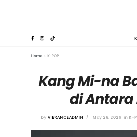
Home
K-POP
Kang Mi-na Ba
di Antara
by
VIBRANCEADMIN
May 28, 2026
in
K-