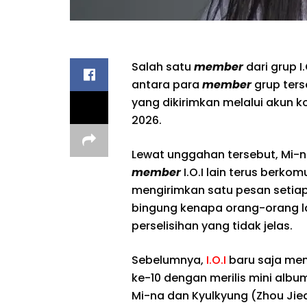
Salah satu
member
dari grup I
antara para
member
grup ters
yang dikirimkan melalui akun k
2026.
Lewat unggahan tersebut, Mi-na
member
I.O.I lain terus berko
mengirimkan satu pesan setiap 
bingung kenapa orang-orang la
perselisihan yang tidak jelas.
Sebelumnya,
I.O.I
baru saja men
ke-10 dengan merilis mini album
Mi-na dan Kyulkyung (Zhou Jie