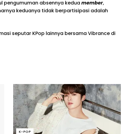
cul pengumuman absennya kedua
member
,
narnya keduanya tidak berpartisipasi adalah
rmasi seputar KPop lainnya bersama Vibrance di
K-POP