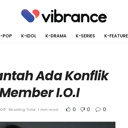
K-POP
K-IDOL
K-DRAMA
K-SERIES
K-FEATUR
ntah Ada Konflik
 Member I.O.I
0
0
0
POP
Reading Time: 1 min read