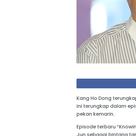
Kang Ho Dong terungka
ini terungkap dalam epi
pekan kemarin.
Episode terbaru “Knowin
Jun sebagai bintang t