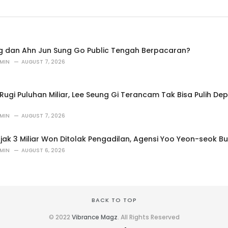
g dan Ahn Jun Sung Go Public Tengah Berpacaran?
MIN
AUGUST 7, 2026
ugi Puluhan Miliar, Lee Seung Gi Terancam Tak Bisa Pulih De
MIN
AUGUST 7, 2026
jak 3 Miliar Won Ditolak Pengadilan, Agensi Yoo Yeon-seok B
MIN
AUGUST 6, 2026
BACK TO TOP
© 2022
Vibrance Magz
. All Rights Reserved