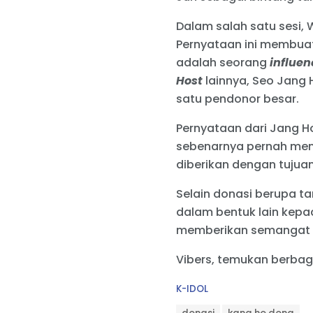
Dalam salah satu sesi, 
Pernyataan ini membua
adalah seorang
influen
Host
lainnya, Seo Jang
satu pendonor besar.
Pernyataan dari Jang Ho
sebenarnya pernah mend
diberikan dengan tujua
Selain donasi berupa ta
dalam bentuk lain kepa
memberikan semangat k
Vibers, temukan berbag
C
K-IDOL
a
T