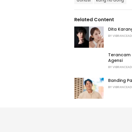
t
donasi
kang ho dong
a
e
g
g
s
o
Related Content
:
r
i
Dita Karan
e
BY
VIBRANCEAD
s
:
Terancam R
Agensi
BY
VIBRANCEAD
Banding Pa
BY
VIBRANCEAD