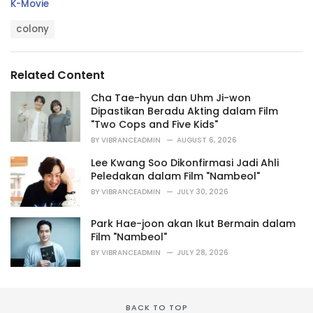
C
K-Movie
a
T
t
colony
a
e
g
g
s
o
Related Content
:
r
i
Cha Tae-hyun dan Uhm Ji-won
e
Dipastikan Beradu Akting dalam Film
s
"Two Cops and Five Kids"
:
BY
VIBRANCEADMIN
AUGUST 6, 2026
Lee Kwang Soo Dikonfirmasi Jadi Ahli
Peledakan dalam Film "Nambeol"
BY
VIBRANCEADMIN
JULY 30, 2026
Park Hae-joon akan Ikut Bermain dalam
Film "Nambeol"
BY
VIBRANCEADMIN
JULY 28, 2026
BACK TO TOP