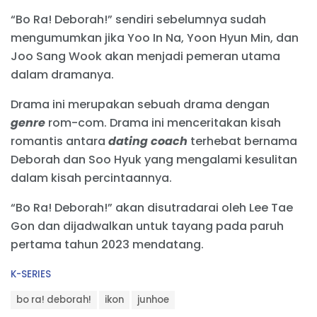
“Bo Ra! Deborah!” sendiri sebelumnya sudah
mengumumkan jika Yoo In Na, Yoon Hyun Min, dan
Joo Sang Wook akan menjadi pemeran utama
dalam dramanya.
Drama ini merupakan sebuah drama dengan
genre
rom-com. Drama ini menceritakan kisah
romantis antara
dating coach
terhebat bernama
Deborah dan Soo Hyuk yang mengalami kesulitan
dalam kisah percintaannya.
“Bo Ra! Deborah!” akan disutradarai oleh Lee Tae
Gon dan dijadwalkan untuk tayang pada paruh
pertama tahun 2023 mendatang.
C
K-SERIES
a
T
t
bo ra! deborah!
ikon
junhoe
a
e