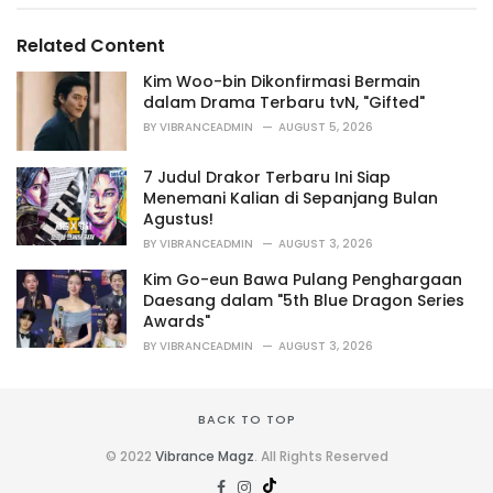
g
g
s
o
Related Content
:
r
i
Kim Woo-bin Dikonfirmasi Bermain
e
dalam Drama Terbaru tvN, "Gifted"
s
BY
VIBRANCEADMIN
AUGUST 5, 2026
:
7 Judul Drakor Terbaru Ini Siap
Menemani Kalian di Sepanjang Bulan
Agustus!
BY
VIBRANCEADMIN
AUGUST 3, 2026
Kim Go-eun Bawa Pulang Penghargaan
Daesang dalam "5th Blue Dragon Series
Awards"
BY
VIBRANCEADMIN
AUGUST 3, 2026
BACK TO TOP
© 2022
Vibrance Magz
. All Rights Reserved