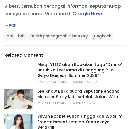
Vibers, temukan berbagai informasi seputar KPop
lainnya bersama Vibrance di
Google News
.
C
K-POP
a
T
t
bpi
brit
british phonographic industry
jungkook
a
e
g
g
s
o
Related Content
:
r
i
Mingi ATEEZ akan Bawakan Lagu "Dinero"
e
untuk kali Pertama di Panggung "SBS
s
Gayo Daejeon Summer 2026"
:
BY
VIBRANCEADMIN
AUGUST 7, 2026
Lee Know Buka Suara Seputar Rencana
Member Stray Kids setelah Jalani Wamil
BY
VIBRANCEADMIN
AUGUST 7, 2026
Suyun Rocket Punch Tinggalkan Woollim
Entertainment setelah Kontraknya
Berakhir