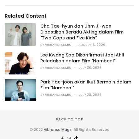
e
g
g
s
o
Related Content
:
r
i
Cha Tae-hyun dan Uhm Ji-won
e
Dipastikan Beradu Akting dalam Film
s
"Two Cops and Five Kids"
:
BY
VIBRANCEADMIN
AUGUST 6, 2026
Lee Kwang Soo Dikonfirmasi Jadi Ahli
Peledakan dalam Film "Nambeol"
BY
VIBRANCEADMIN
JULY 30, 2026
Park Hae-joon akan Ikut Bermain dalam
Film "Nambeol"
BY
VIBRANCEADMIN
JULY 28, 2026
BACK TO TOP
© 2022
Vibrance Magz
. All Rights Reserved