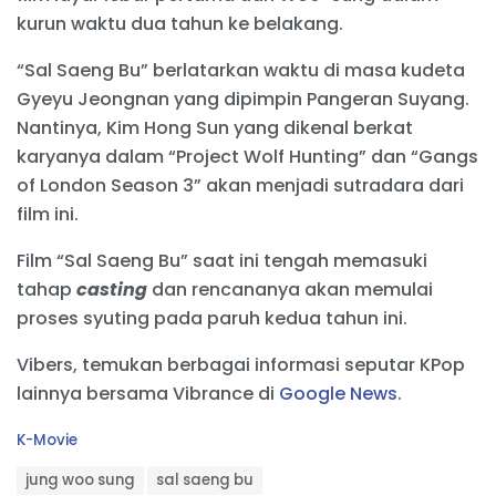
kurun waktu dua tahun ke belakang.
“Sal Saeng Bu” berlatarkan waktu di masa kudeta
Gyeyu Jeongnan yang dipimpin Pangeran Suyang.
Nantinya, Kim Hong Sun yang dikenal berkat
karyanya dalam “Project Wolf Hunting” dan “Gangs
of London Season 3” akan menjadi sutradara dari
film ini.
Film “Sal Saeng Bu” saat ini tengah memasuki
tahap
casting
dan rencananya akan memulai
proses syuting pada paruh kedua tahun ini.
Vibers, temukan berbagai informasi seputar KPop
lainnya bersama Vibrance di
Google News
.
C
K-Movie
a
T
t
jung woo sung
sal saeng bu
a