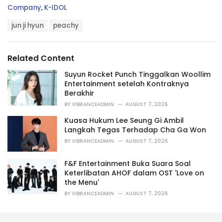
C
Company
,
K-IDOL
a
T
t
jun ji hyun
peachy
a
e
g
g
s
o
Related Content
:
r
i
Suyun Rocket Punch Tinggalkan Woollim
e
Entertainment setelah Kontraknya
s
Berakhir
:
BY
VIBRANCEADMIN
AUGUST 7, 2026
Kuasa Hukum Lee Seung Gi Ambil
Langkah Tegas Terhadap Cha Ga Won
BY
VIBRANCEADMIN
AUGUST 7, 2026
F&F Entertainment Buka Suara Soal
Keterlibatan AHOF dalam OST 'Love on
the Menu'
BY
VIBRANCEADMIN
AUGUST 7, 2026