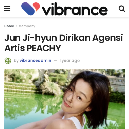
Home
Company
Jun Ji-hyun Dirikan Agensi
Artis PEACHY
by
vibranceadmin
1 year ago