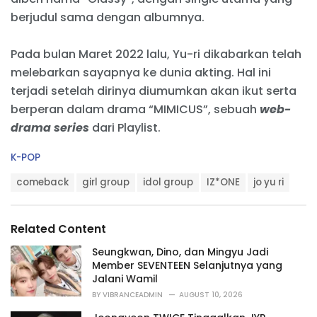
berjudul sama dengan albumnya.
Pada bulan Maret 2022 lalu, Yu-ri dikabarkan telah
melebarkan sayapnya ke dunia akting. Hal ini
terjadi setelah dirinya diumumkan akan ikut serta
berperan dalam drama “MIMICUS”, sebuah
web-
drama series
dari Playlist.
C
K-POP
a
T
t
comeback
girl group
idol group
IZ*ONE
jo yu ri
a
e
g
g
s
o
Related Content
:
r
i
Seungkwan, Dino, dan Mingyu Jadi
e
Member SEVENTEEN Selanjutnya yang
s
Jalani Wamil
:
BY
VIBRANCEADMIN
AUGUST 10, 2026