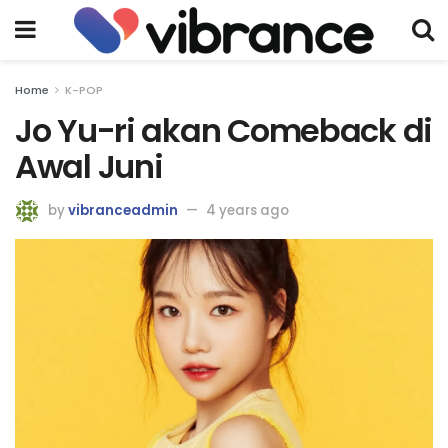
Home
K-POP
Jo Yu-ri akan Comeback di
Awal Juni
by
vibranceadmin
4 years ago