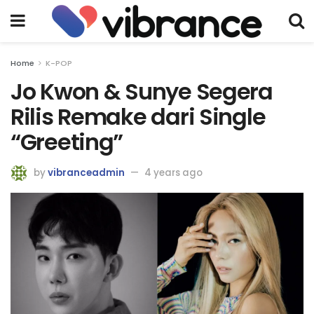
Home
K-POP
Jo Kwon & Sunye Segera
Rilis Remake dari Single
“Greeting”
by
vibranceadmin
4 years ago