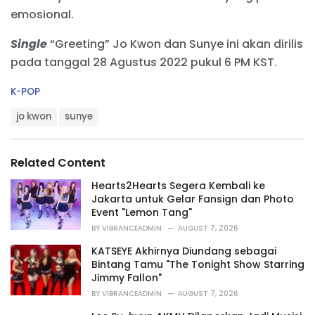
emosional.
Single
“Greeting” Jo Kwon dan Sunye ini akan dirilis
pada tanggal 28 Agustus 2022 pukul 6 PM KST.
C
K-POP
a
T
t
jo kwon
sunye
a
e
g
g
s
o
Related Content
:
r
i
Hearts2Hearts Segera Kembali ke
e
Jakarta untuk Gelar Fansign dan Photo
s
Event "Lemon Tang"
:
BY
VIBRANCEADMIN
AUGUST 7, 2026
KATSEYE Akhirnya Diundang sebagai
Bintang Tamu "The Tonight Show Starring
Jimmy Fallon"
BY
VIBRANCEADMIN
AUGUST 7, 2026