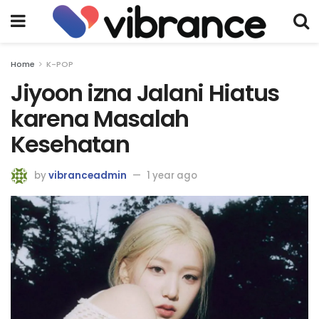
Home
K-POP
Jiyoon izna Jalani Hiatus
karena Masalah
Kesehatan
by
vibranceadmin
1 year ago