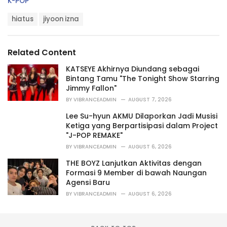
C
K-POP
a
T
t
hiatus
jiyoon izna
a
e
g
g
s
o
Related Content
:
r
i
KATSEYE Akhirnya Diundang sebagai
e
Bintang Tamu "The Tonight Show Starring
s
Jimmy Fallon"
:
BY
VIBRANCEADMIN
AUGUST 7, 2026
Lee Su-hyun AKMU Dilaporkan Jadi Musisi
Ketiga yang Berpartisipasi dalam Project
"J-POP REMAKE"
BY
VIBRANCEADMIN
AUGUST 6, 2026
THE BOYZ Lanjutkan Aktivitas dengan
Formasi 9 Member di bawah Naungan
Agensi Baru
BY
VIBRANCEADMIN
AUGUST 6, 2026