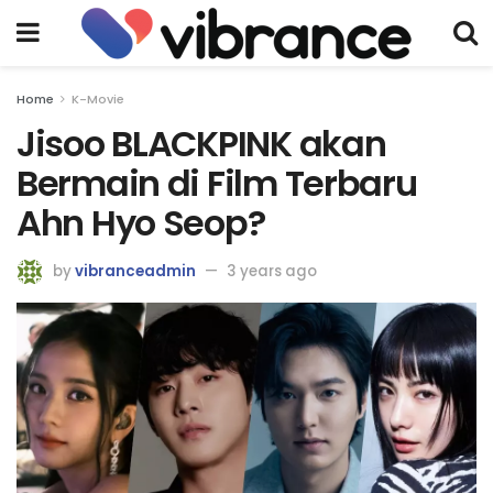
Home
K-Movie
Jisoo BLACKPINK akan
Bermain di Film Terbaru
Ahn Hyo Seop?
by
vibranceadmin
3 years ago