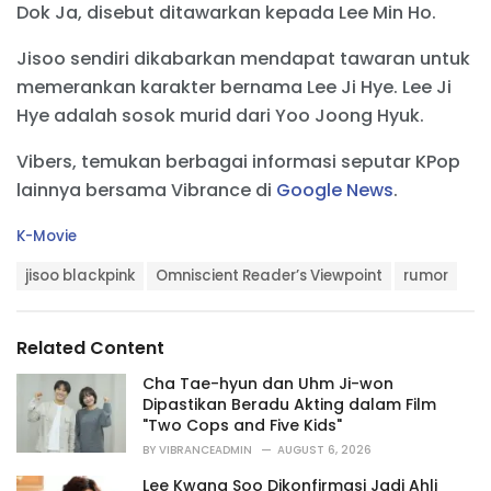
Dok Ja, disebut ditawarkan kepada Lee Min Ho.
Jisoo sendiri dikabarkan mendapat tawaran untuk
memerankan karakter bernama Lee Ji Hye. Lee Ji
Hye adalah sosok murid dari Yoo Joong Hyuk.
Vibers, temukan berbagai informasi seputar KPop
lainnya bersama Vibrance di
Google News
.
C
K-Movie
a
T
t
jisoo blackpink
Omniscient Reader’s Viewpoint
rumor
a
e
g
g
s
o
Related Content
:
r
i
Cha Tae-hyun dan Uhm Ji-won
e
Dipastikan Beradu Akting dalam Film
s
"Two Cops and Five Kids"
:
BY
VIBRANCEADMIN
AUGUST 6, 2026
Lee Kwang Soo Dikonfirmasi Jadi Ahli