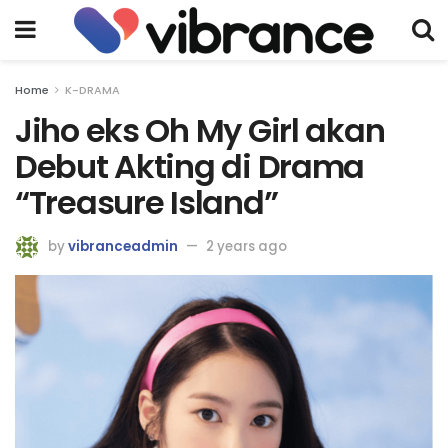
Home
K-DRAMA
Jiho eks Oh My Girl akan
Debut Akting di Drama
“Treasure Island”
by
vibranceadmin
2 years ago