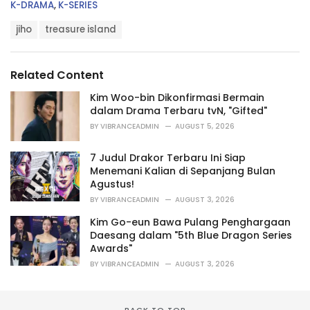
C
K-DRAMA
,
K-SERIES
a
T
t
jiho
treasure island
a
e
g
g
s
o
Related Content
:
r
i
Kim Woo-bin Dikonfirmasi Bermain
e
dalam Drama Terbaru tvN, "Gifted"
s
BY
VIBRANCEADMIN
AUGUST 5, 2026
:
7 Judul Drakor Terbaru Ini Siap
Menemani Kalian di Sepanjang Bulan
Agustus!
BY
VIBRANCEADMIN
AUGUST 3, 2026
Kim Go-eun Bawa Pulang Penghargaan
Daesang dalam "5th Blue Dragon Series
Awards"
BY
VIBRANCEADMIN
AUGUST 3, 2026