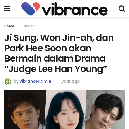
Home
K-DRAMA
Ji Sung, Won Jin-ah, dan
Park Hee Soon akan
Bermain dalam Drama
“Judge Lee Han Young”
by
vibranceadmin
1 year ago