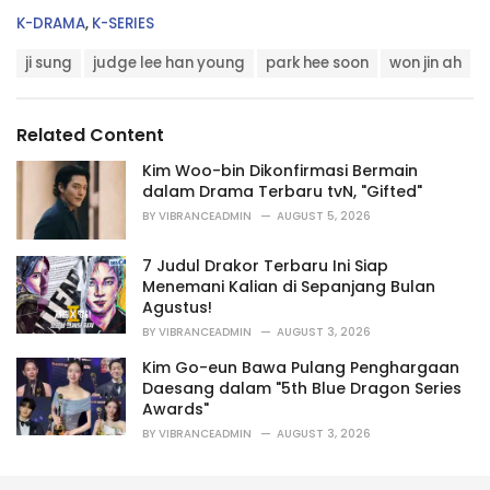
C
K-DRAMA
,
K-SERIES
a
T
t
ji sung
judge lee han young
park hee soon
won jin ah
a
e
g
g
s
o
Related Content
:
r
i
Kim Woo-bin Dikonfirmasi Bermain
e
dalam Drama Terbaru tvN, "Gifted"
s
BY
VIBRANCEADMIN
AUGUST 5, 2026
:
7 Judul Drakor Terbaru Ini Siap
Menemani Kalian di Sepanjang Bulan
Agustus!
BY
VIBRANCEADMIN
AUGUST 3, 2026
Kim Go-eun Bawa Pulang Penghargaan
Daesang dalam "5th Blue Dragon Series
Awards"
BY
VIBRANCEADMIN
AUGUST 3, 2026