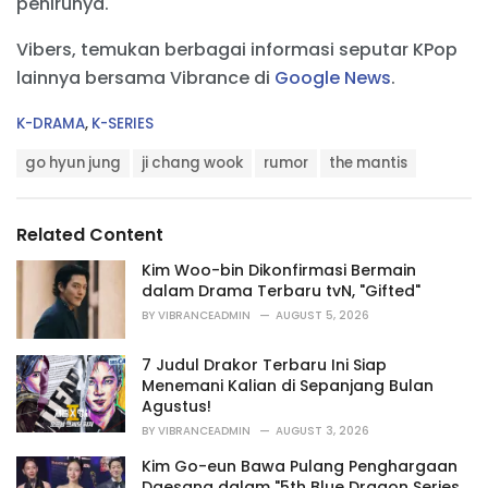
penirunya.
Vibers, temukan berbagai informasi seputar KPop
lainnya bersama Vibrance di
Google News
.
C
K-DRAMA
,
K-SERIES
a
T
t
go hyun jung
ji chang wook
rumor
the mantis
a
e
g
g
s
o
Related Content
:
r
i
Kim Woo-bin Dikonfirmasi Bermain
e
dalam Drama Terbaru tvN, "Gifted"
s
BY
VIBRANCEADMIN
AUGUST 5, 2026
:
7 Judul Drakor Terbaru Ini Siap
Menemani Kalian di Sepanjang Bulan
Agustus!
BY
VIBRANCEADMIN
AUGUST 3, 2026
Kim Go-eun Bawa Pulang Penghargaan
Daesang dalam "5th Blue Dragon Series