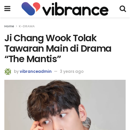
Home
K-DRAMA
Ji Chang Wook Tolak
Tawaran Main di Drama
“The Mantis”
by
vibranceadmin
3 years ago