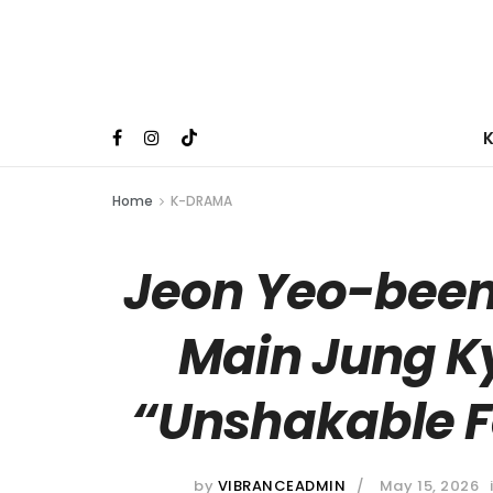
Home
K-DRAMA
Jeon Yeo-been
Main Jung 
“Unshakable F
by
VIBRANCEADMIN
May 15, 2026