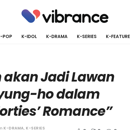
K-POP
K-IDOL
K-DRAMA
K-SERIES
K-FEATUR
 akan Jadi Lawan
Kyung-ho dalam
orties’ Romance”
in
K-DRAMA
,
K-SERIES