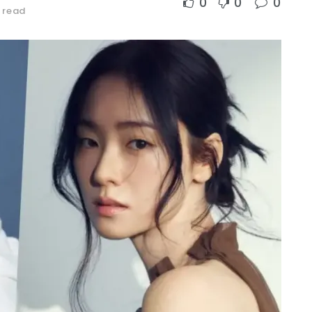
0
0
0
 read