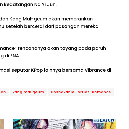
n kedatangan Na Yi Jun.
n dan Kang Mal-geum akan memerankan
mu setelah bercerai dari pasangan mereka
omance” rencananya akan tayang pada paruh
 di ENA.
rmasi seputar KPop lainnya bersama Vibrance di
een
kang mal geum
Unshakable Forties’ Romance