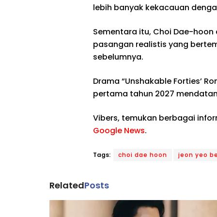
lebih banyak kekacauan denga
Sementara itu, Choi Dae-hoo
pasangan realistis yang berte
sebelumnya.
Drama “Unshakable Forties’ R
pertama tahun 2027 mendatang
Vibers, temukan berbagai info
Google News
.
Tags:
choi dae hoon
jeon yeo b
Related
Posts