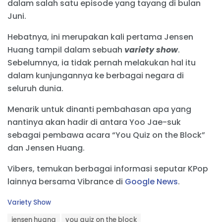
dalam salah satu episode yang tayang di bulan
Juni.
Hebatnya, ini merupakan kali pertama Jensen
Huang tampil dalam sebuah
variety show
.
Sebelumnya, ia tidak pernah melakukan hal itu
dalam kunjungannya ke berbagai negara di
seluruh dunia.
Menarik untuk dinanti pembahasan apa yang
nantinya akan hadir di antara Yoo Jae-suk
sebagai pembawa acara “You Quiz on the Block”
dan Jensen Huang.
Vibers, temukan berbagai informasi seputar KPop
lainnya bersama Vibrance di
Google News
.
C
Variety Show
a
T
t
jensen huang
you quiz on the block