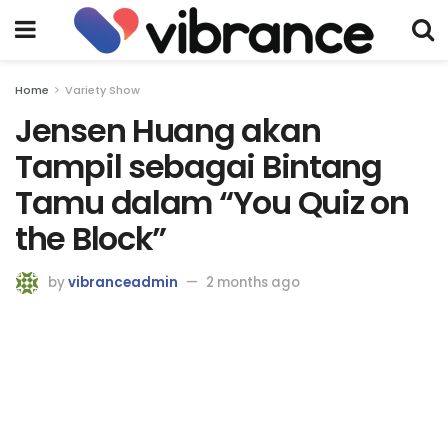
Home
Variety Show
Jensen Huang akan
Tampil sebagai Bintang
Tamu dalam “You Quiz on
the Block”
by
vibranceadmin
2 months ago