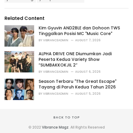
a
e
g
g
s
o
Related Content
:
r
i
Kim Gyuvin AND2BLE dan Dohoon TWS
e
Tinggalkan Posisi MC "Music Core"
s
BY
VIBRANCEADMIN
AUGUST 7, 2026
:
ALPHA DRIVE ONE Diumumkan Jadi
Peserta Kedua Variety Show
“SUMBAKKOKJIL 2”
BY
VIBRANCEADMIN
AUGUST 6, 2026
Season Terbaru "The Great Escape"
Tayang di Paruh Kedua Tahun 2026
BY
VIBRANCEADMIN
AUGUST 5, 2026
BACK TO TOP
© 2022
Vibrance Magz
. All Rights Reserved