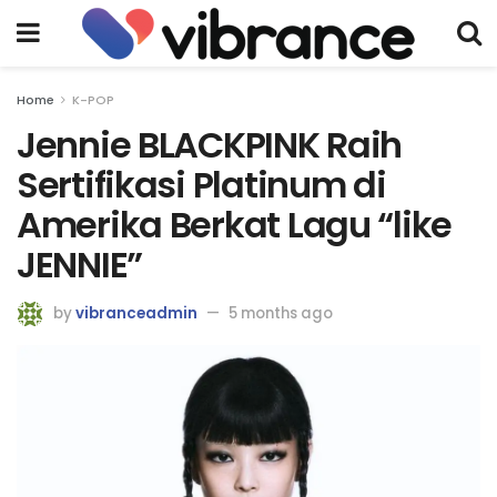
Home
K-POP
Jennie BLACKPINK Raih
Sertifikasi Platinum di
Amerika Berkat Lagu “like
JENNIE”
by
vibranceadmin
5 months ago