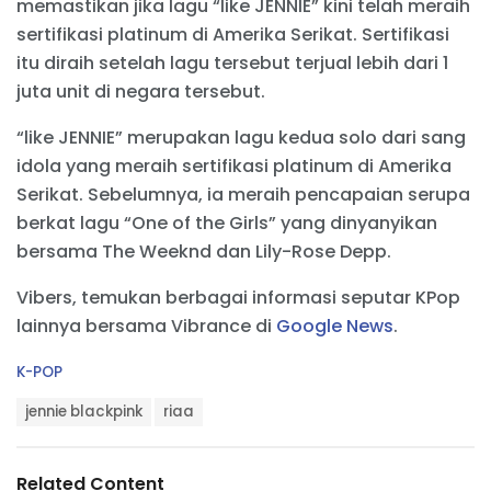
memastikan jika lagu “like JENNIE” kini telah meraih
sertifikasi platinum di Amerika Serikat. Sertifikasi
itu diraih setelah lagu tersebut terjual lebih dari 1
juta unit di negara tersebut.
“like JENNIE” merupakan lagu kedua solo dari sang
idola yang meraih sertifikasi platinum di Amerika
Serikat. Sebelumnya, ia meraih pencapaian serupa
berkat lagu “One of the Girls” yang dinyanyikan
bersama The Weeknd dan Lily-Rose Depp.
Vibers, temukan berbagai informasi seputar KPop
lainnya bersama Vibrance di
Google News
.
C
K-POP
a
T
t
jennie blackpink
riaa
a
e
g
g
s
o
Related Content
:
r