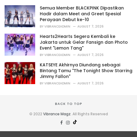
i
Semua Member BLACKPINK Dipastikan
e
Hadir dalam Meet and Greet Spesial
s
Perayaan Debut ke-10
:
BY
VIBRANCEADMIN
AUGUST 7, 2026
Hearts2Hearts Segera Kembali ke
Jakarta untuk Gelar Fansign dan Photo
Event "Lemon Tang"
BY
VIBRANCEADMIN
AUGUST 7, 2026
KATSEYE Akhirnya Diundang sebagai
Bintang Tamu "The Tonight Show Starring
Jimmy Fallon"
BY
VIBRANCEADMIN
AUGUST 7, 2026
BACK TO TOP
© 2022
Vibrance Magz
. All Rights Reserved