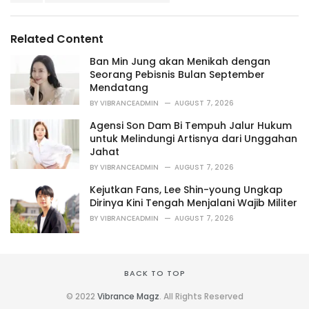
a
e
g
g
s
o
Related Content
:
r
i
Ban Min Jung akan Menikah dengan
e
Seorang Pebisnis Bulan September
s
Mendatang
:
BY
VIBRANCEADMIN
AUGUST 7, 2026
Agensi Son Dam Bi Tempuh Jalur Hukum
untuk Melindungi Artisnya dari Unggahan
Jahat
BY
VIBRANCEADMIN
AUGUST 7, 2026
Kejutkan Fans, Lee Shin-young Ungkap
Dirinya Kini Tengah Menjalani Wajib Militer
BY
VIBRANCEADMIN
AUGUST 7, 2026
BACK TO TOP
© 2022
Vibrance Magz
. All Rights Reserved