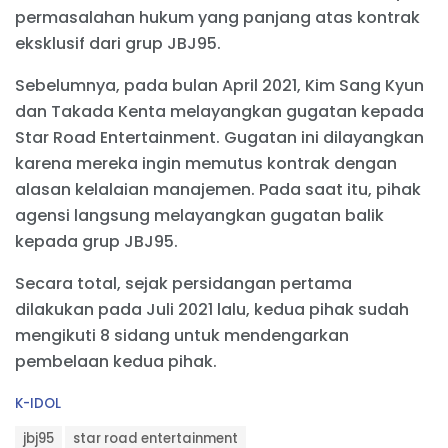
permasalahan hukum yang panjang atas kontrak
eksklusif dari grup JBJ95.
Sebelumnya, pada bulan April 2021, Kim Sang Kyun
dan Takada Kenta melayangkan gugatan kepada
Star Road Entertainment. Gugatan ini dilayangkan
karena mereka ingin memutus kontrak dengan
alasan kelalaian manajemen. Pada saat itu, pihak
agensi langsung melayangkan gugatan balik
kepada grup JBJ95.
Secara total, sejak persidangan pertama
dilakukan pada Juli 2021 lalu, kedua pihak sudah
mengikuti 8 sidang untuk mendengarkan
pembelaan kedua pihak.
C
K-IDOL
a
T
t
jbj95
star road entertainment