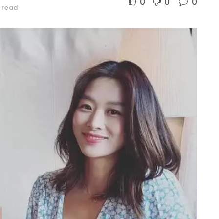
0
0
0
 read