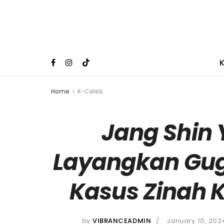
Home
K-Celeb
Jang Shin
Layangkan Gug
Kasus Zinah 
by
VIBRANCEADMIN
January 10, 202