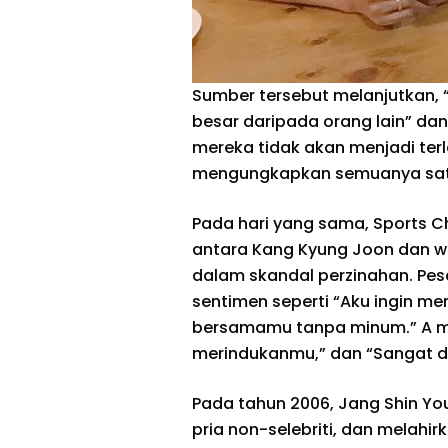
Sumber tersebut melanjutkan, 
besar daripada orang lain” da
mereka tidak akan menjadi ter
mengungkapkan semuanya satu
Pada hari yang sama, Sports
antara Kang Kyung Joon dan wan
dalam skandal perzinahan. P
sentimen seperti “Aku ingin me
bersamamu tanpa minum.” A m
merindukanmu,” dan “Sangat di
Pada tahun 2006, Jang Shin Y
pria non-selebriti, dan melahi