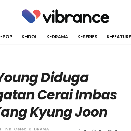
K-POP
K-IDOL
K-DRAMA
K-SERIES
K-FEATUR
 Young Diduga
atan Cerai Imbas
Kang Kyung Joon
4
in
K-Celeb
,
K-DRAMA