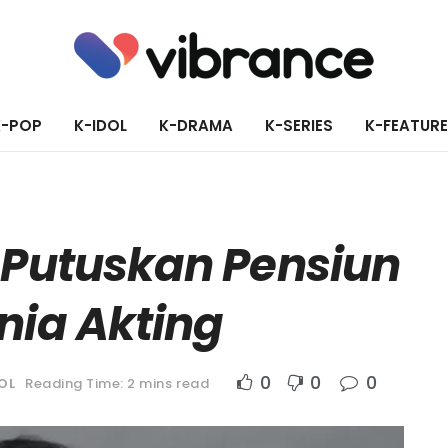
K-POP
K-IDOL
K-DRAMA
K-SERIES
K-FEATUR
 Putuskan Pensiun
nia Akting
0
0
0
OL
Reading Time: 2 mins read