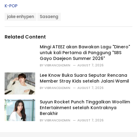
C
K-POP
a
T
t
jake enhypen
Sasaeng
a
e
g
g
s
o
Related Content
:
r
i
Mingi ATEEZ akan Bawakan Lagu "Dinero"
e
untuk kali Pertama di Panggung "SBS
s
Gayo Daejeon Summer 2026"
:
BY
VIBRANCEADMIN
AUGUST 7, 2026
Lee Know Buka Suara Seputar Rencana
Member Stray Kids setelah Jalani Wamil
BY
VIBRANCEADMIN
AUGUST 7, 2026
Suyun Rocket Punch Tinggalkan Woollim
Entertainment setelah Kontraknya
Berakhir
BY
VIBRANCEADMIN
AUGUST 7, 2026