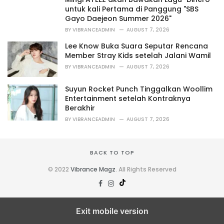
e
untuk kali Pertama di Panggung "SBS
s
Gayo Daejeon Summer 2026"
:
BY
VIBRANCEADMIN
AUGUST 7, 2026
Lee Know Buka Suara Seputar Rencana
Member Stray Kids setelah Jalani Wamil
BY
VIBRANCEADMIN
AUGUST 7, 2026
Suyun Rocket Punch Tinggalkan Woollim
Entertainment setelah Kontraknya
Berakhir
BY
VIBRANCEADMIN
AUGUST 7, 2026
BACK TO TOP
© 2022
Vibrance Magz
. All Rights Reserved
Exit mobile version