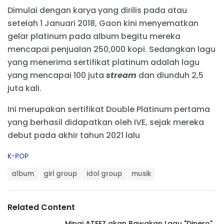
Dimulai dengan karya yang dirilis pada atau
setelah 1 Januari 2018, Gaon kini menyematkan
gelar platinum pada album begitu mereka
mencapai penjualan 250,000 kopi. Sedangkan lagu
yang menerima sertifikat platinum adalah lagu
yang mencapai 100 juta
stream
dan diunduh 2,5
juta kali.
Ini merupakan sertifikat Double Platinum pertama
yang berhasil didapatkan oleh IVE, sejak mereka
debut pada akhir tahun 2021 lalu
C
K-POP
a
T
t
album
girl group
idol group
musik
a
e
g
g
s
o
Related Content
:
r
i
Mingi ATEEZ akan Bawakan Lagu "Dinero"