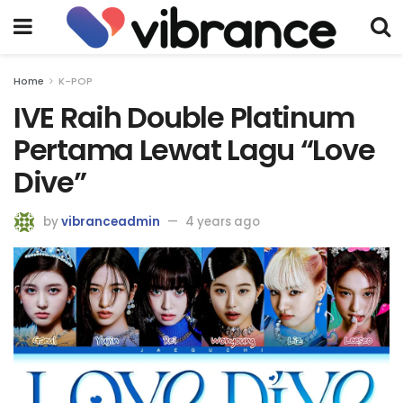
Home
K-POP
IVE Raih Double Platinum
Pertama Lewat Lagu “Love
Dive”
by
vibranceadmin
4 years ago