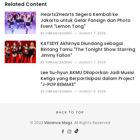
o
Related Content
:
r
i
Hearts2Hearts Segera Kembali ke
e
Jakarta untuk Gelar Fansign dan Photo
s
Event "Lemon Tang"
:
BY
VIBRANCEADMIN
AUGUST 7, 2026
KATSEYE Akhirnya Diundang sebagai
Bintang Tamu "The Tonight Show Starring
Jimmy Fallon"
BY
VIBRANCEADMIN
AUGUST 7, 2026
Lee Su-hyun AKMU Dilaporkan Jadi Musisi
Ketiga yang Berpartisipasi dalam Project
"J-POP REMAKE"
BY
VIBRANCEADMIN
AUGUST 6, 2026
BACK TO TOP
© 2022
Vibrance Magz
. All Rights Reserved